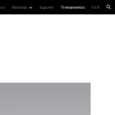
sco
Sistemas
Suporte
Treinamentos
V.I.P.
ion